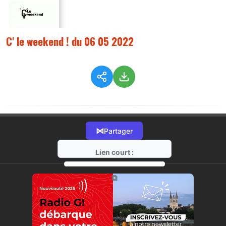
C' le weekend ! du 06 05 2022
⋈
Partager
Lien court :
https://radio-g.fr?8256
⧉