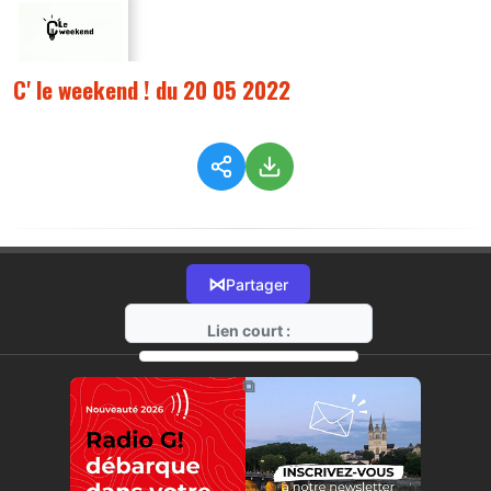
C' le weekend ! du 20 05 2022
⋈
Partager
Lien court :
https://radio-g.fr?8420
⧉