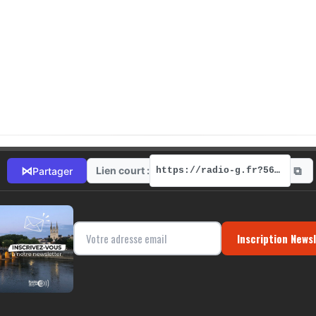
⧉
⋈
Lien court :
Partager
https://radio-g.fr?5637
Inscription News