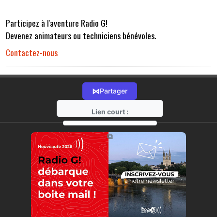
Participez à l'aventure Radio G!
Devenez animateurs ou techniciens bénévoles.
Contactez-nous
⋈
Partager
Lien court :
https://radio-g.fr?r32
⧉