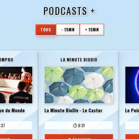
PODCASTS +
TOUS
- 15MN
+ 15MN
 IMPRO
LA MINUTE BIODIV
upe du Monde
La Minute BioDiv - Le Castor
Le Poi
:37
⏱️ 6:31