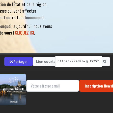
ion de l'État et de la région,
sses qui vont affecter
ent notre fonctionnement.
ourquoi, aujourd'hui, nous avons
de vous !
CLIQUEZ ICI
.
⧉
⋈
Lien court :
Partager
https://radio-g.fr?r1
Inscription News