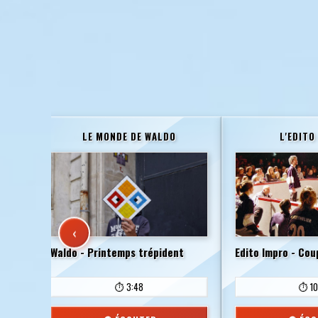
LE MONDE DE WALDO
L'EDITO
‹
ne
Waldo - Printemps trépident
Edito Impro - Co
⏱️ 3:48
⏱️ 10