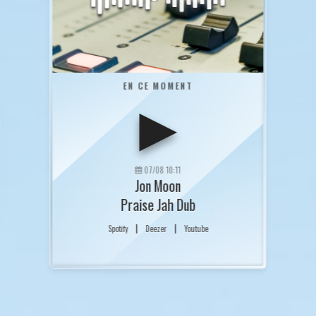
EN CE MOMENT
▶
07/08 10:11
Jon Moon
Praise Jah Dub
|
|
Spotify
Deezer
Youtube