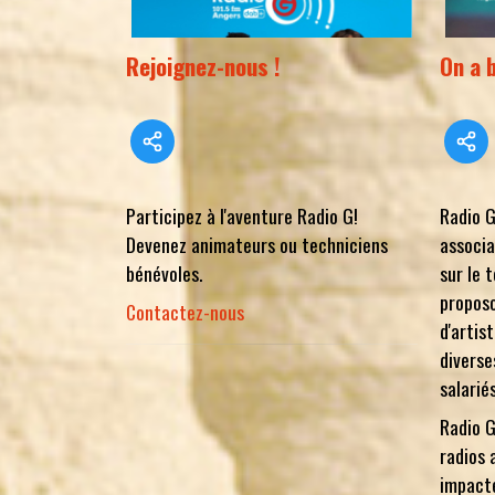
Rejoignez-nous !
On a 
Participez à l'aventure Radio G!
Radio G
Devenez animateurs ou techniciens
associa
bénévoles.
sur le 
proposo
Contactez-nous
d'artis
diverse
salarié
Radio G
radios 
impacté