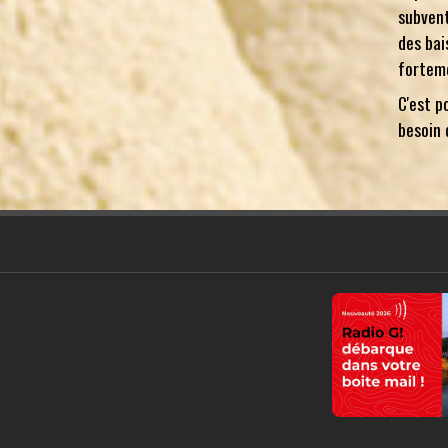
subvent
des bai
fortem
C'est p
besoin 