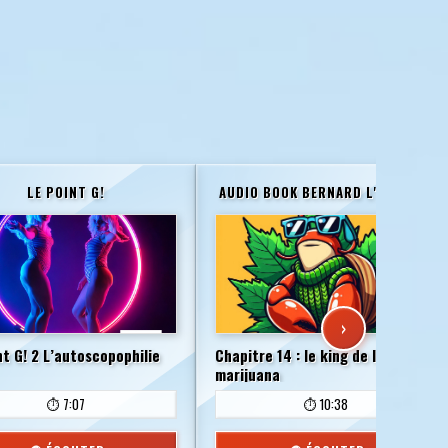
LE POINT G!
AUDIO BOOK BERNARD L'HERMITE
›
nt G! 2 L’autoscopophilie
Chapitre 14 : le king de la
marijuana
⏱️ 7:07
⏱️ 10:38