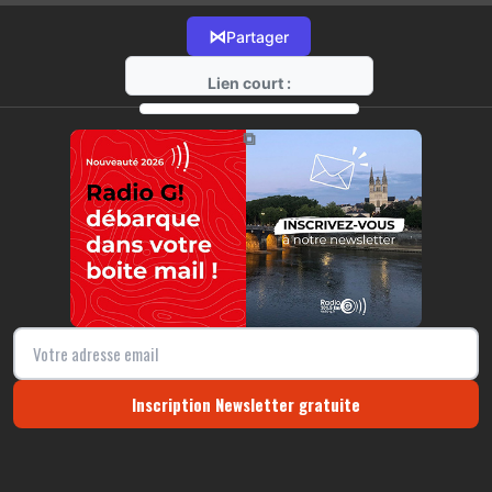
⋈
Partager
Lien court :
https://radio-g.fr?10813
⧉
Inscription Newsletter gratuite