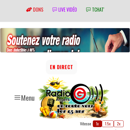
DONS
LIVE VIDÉO
TCHAT'
EN DIRECT
Menu
Vitesse :
1x
1.5x
2x