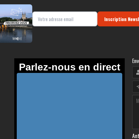
Inscription News
Env
Ant