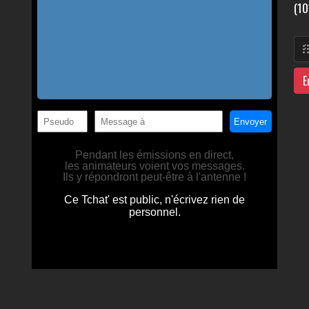
(10
E