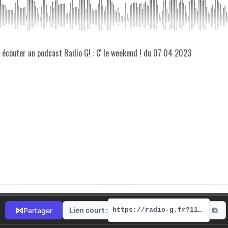
z écouter un podcast Radio G! : C' le weekend ! du 07 04 2023
⧉
⋈
Lien court :
Partager
https://radio-g.fr?11153