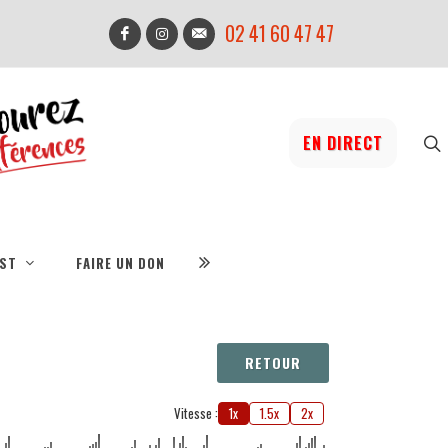
02 41 60 47 47
EN DIRECT
IST
FAIRE UN DON
RETOUR
Vitesse :
1x
1.5x
2x