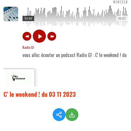
0
|
0
|
2
|
2
00:00
00:03
Radio G!
vous allez écouter un podcast Radio G! : C' le weekend ! du 
C' le weekend ! du 03 11 2023