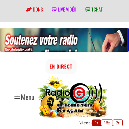
DONS
LIVE VIDÉO
TCHAT'
EN DIRECT
Menu
Vitesse :
1x
1.5x
2x