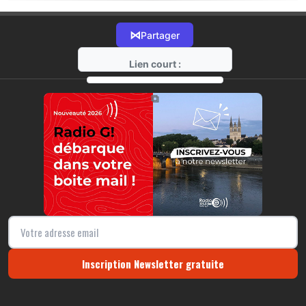
⋈
Partager
Lien court :
https://radio-g.fr?12886
⧉
Inscription Newsletter gratuite