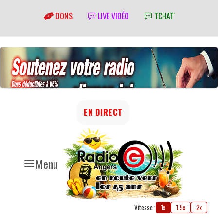
DONS
LIVE VIDÉO
TCHAT'
EN DIRECT
Menu
Vitesse :
1x
1.5x
2x