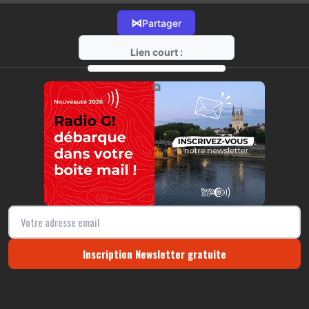
⋈
Partager
Lien court :
https://radio-g.fr?13723
⧉
Inscription Newsletter gratuite