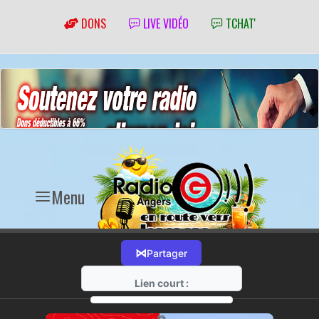
DONS
LIVE VIDÉO
TCHAT'
Menu
⋈
Partager
Lien court :
https://radio-g.fr?21964