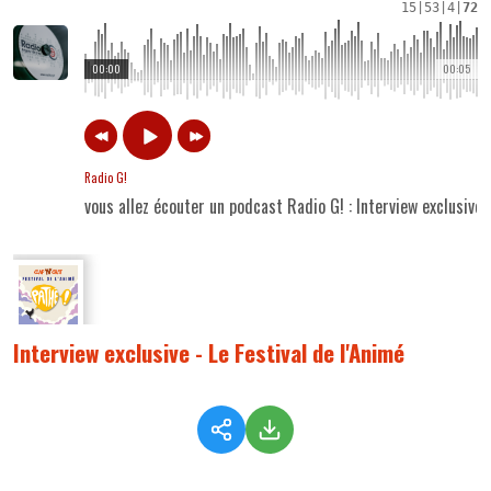
15
|
53
|
4
|
72
00:00
00:05
Radio G!
vous allez écouter un podcast Radio G! : Interview exclusive -
Interview exclusive - Le Festival de l'Animé