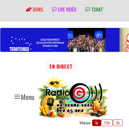
DONS
LIVE VIDÉO
TCHAT'
EN DIRECT
Menu
Vitesse :
1x
1.5x
2x