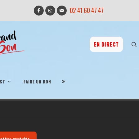
02 41 60 47 47
EN DIRECT
IST
FAIRE UN DON
letter gratuite