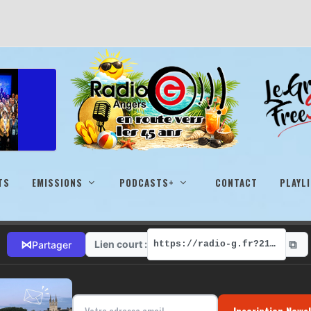
TS
EMISSIONS
PODCASTS+
CONTACT
PLAYL
⧉
⋈
Lien court :
Partager
https://radio-g.fr?21939
Inscription News