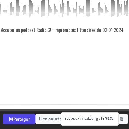
z écouter un podcast Radio G! : Impromptus litteraires du 02 01 2024
⧉
⋈
Lien court :
Partager
https://radio-g.fr?13553