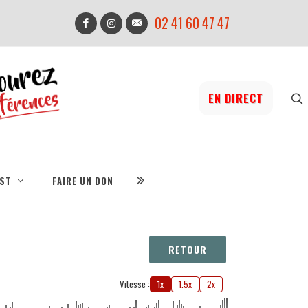
02 41 60 47 47
EN DIRECT
IST
FAIRE UN DON
RETOUR
Vitesse :
1x
1.5x
2x