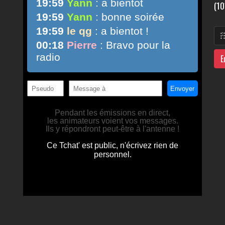
(10
E