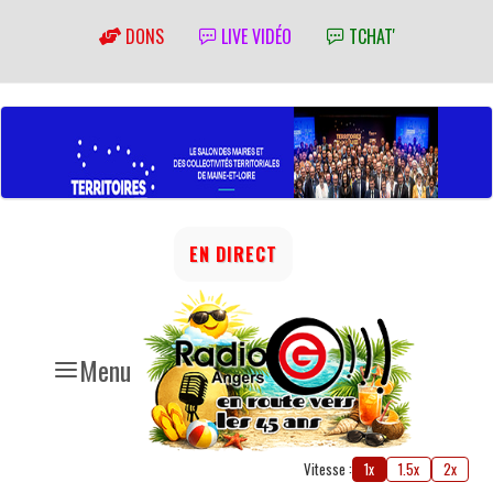
DONS
LIVE VIDÉO
TCHAT'
EN DIRECT
Menu
Vitesse :
1x
1.5x
2x