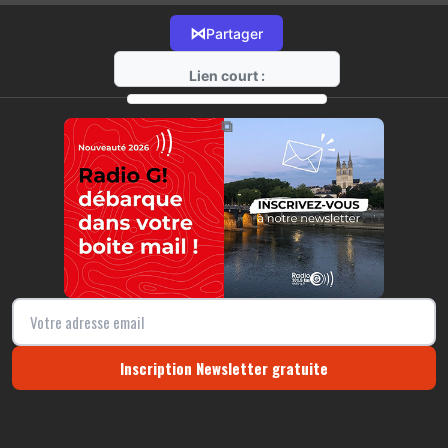
⋈
Partager
Lien court :
https://radio-g.fr?13749
⧉
Inscription Newsletter gratuite