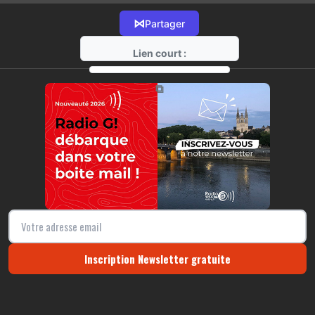
⋈
Partager
Lien court :
https://radio-g.fr?14167
⧉
Inscription Newsletter gratuite