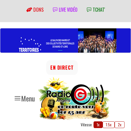
DONS
LIVE VIDÉO
TCHAT'
EN DIRECT
Menu
Vitesse :
1x
1.5x
2x