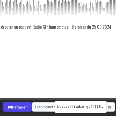
z écouter un podcast Radio G! : Impromptus litteraires du 25 06 2024
⧉
⋈
Lien court :
Partager
https://radio-g.fr?15059