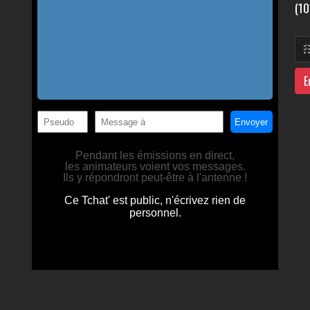
(10
E