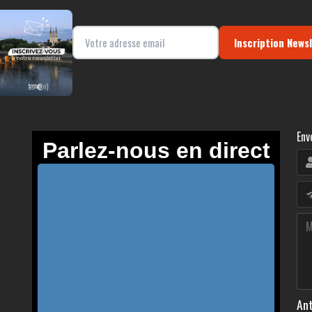
Inscription News
Env
Ant