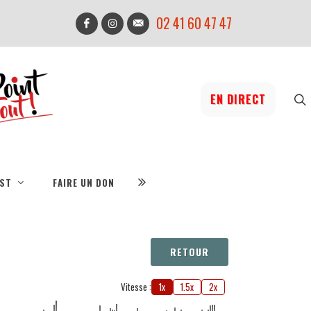
02 41 60 47 47
EN DIRECT
IST
FAIRE UN DON
RETOUR
Vitesse :
1x
1.5x
2x