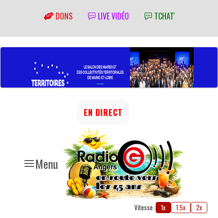
DONS
LIVE VIDÉO
TCHAT'
EN DIRECT
Menu
Vitesse :
1x
1.5x
2x